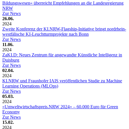
Bildungswesen« überreicht Empfehlungen an die Landesregierung
NRW
Zur News
26.06.
2024
Zweite Konferenz der KI.NRW-Flagship-Initiative bringt nordrhein-
westfälische KI-Leuchtturmprojekte nach Bonn
Zur News
11.06.
2024
ZaKI.D: Neues Zentrum für angewandte Künstliche Intelligenz in
Duisburg
Zur News
02.04.
2024
KI.NRW und Fraunhofer IAIS veröffentlichen Studie zu Machine
Learning Operations (MLOps)
Zur News
05.03.
2024
»Umweltwirtschaftspreis.NRW 2024« – 60.000 Euro für Green
Economy
Zur News
15.02.
2024