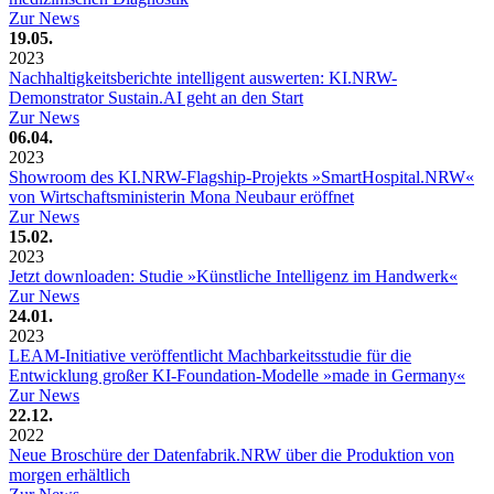
Zur News
19.05.
2023
Nachhaltigkeitsberichte intelligent auswerten: KI.NRW-
Demonstrator Sustain.AI geht an den Start
Zur News
06.04.
2023
Showroom des KI.NRW-Flagship-Projekts »SmartHospital.NRW«
von Wirtschaftsministerin Mona Neubaur eröffnet
Zur News
15.02.
2023
Jetzt downloaden: Studie »Künstliche Intelligenz im Handwerk«
Zur News
24.01.
2023
LEAM-Initiative veröffentlicht Machbarkeitsstudie für die
Entwicklung großer KI-Foundation-Modelle »made in Germany«
Zur News
22.12.
2022
Neue Broschüre der Datenfabrik.NRW über die Produktion von
morgen erhältlich