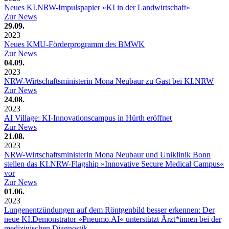
Neues KI.NRW-Impulspapier »KI in der Landwirtschaft«
Zur News
29.09.
2023
Neues KMU-Förderprogramm des BMWK
Zur News
04.09.
2023
NRW-Wirtschaftsministerin Mona Neubaur zu Gast bei KI.NRW
Zur News
24.08.
2023
AI Village: KI-Innovationscampus in Hürth eröffnet
Zur News
21.08.
2023
NRW-Wirtschaftsministerin Mona Neubaur und Uniklinik Bonn
stellen das KI.NRW-Flagship »Innovative Secure Medical Campus«
vor
Zur News
01.06.
2023
Lungenentzündungen auf dem Röntgenbild besser erkennen: Der
neue KI.Demonstrator »Pneumo.AI« unterstützt Ärzt*innen bei der
medizinischen Diagnostik