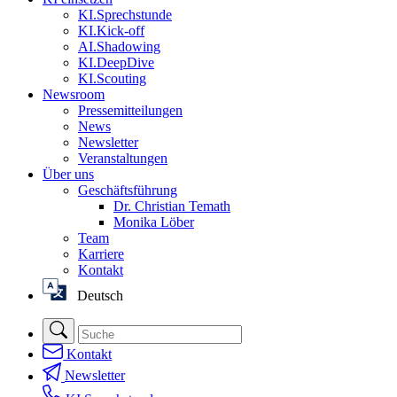
KI.Sprechstunde
KI.Kick-off
AI.Shadowing
KI.DeepDive
KI.Scouting
Newsroom
Pressemitteilungen
News
Newsletter
Veranstaltungen
Über uns
Geschäftsführung
Dr. Christian Temath
Monika Löber
Team
Karriere
Kontakt
Deutsch
Kontakt
Newsletter