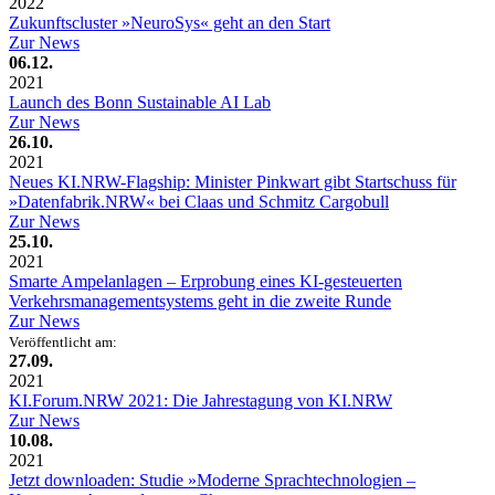
2022
Zukunftscluster »NeuroSys« geht an den Start
Zur News
06.12.
2021
Launch des Bonn Sustainable AI Lab
Zur News
26.10.
2021
Neues KI.NRW-Flagship: Minister Pinkwart gibt Startschuss für
»Datenfabrik.NRW« bei Claas und Schmitz Cargobull
Zur News
25.10.
2021
Smarte Ampelanlagen – Erprobung eines KI-gesteuerten
Verkehrsmanagementsystems geht in die zweite Runde
Zur News
Veröffentlicht am:
27.09.
2021
KI.Forum.NRW 2021: Die Jahrestagung von KI.NRW
Zur News
10.08.
2021
Jetzt downloaden: Studie »Moderne Sprachtechnologien –