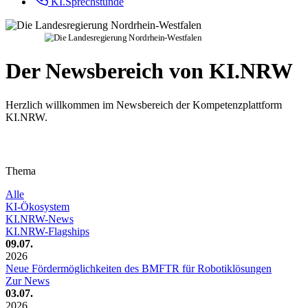
KI.Sprechstunde
Der Newsbereich von KI.NRW
Herzlich will­kommen im News­be­reich der Kompetenzplattform
KI.NRW.
Thema
Alle
KI-Ökosystem
KI.NRW-News
KI.NRW-Flagships
09.07.
2026
Neue Fördermöglichkeiten des BMFTR für Robotiklösungen
Zur News
03.07.
2026