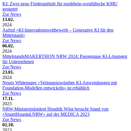
KI: Zwei neue Förderaufrufe für nordrhein-westfälische KMU
gestartet
Zur News
13.02.
2024
Aufruf »KI-Innovationswettbewerb – Generative KI für den
Mittelstand«
Zur News
06.02.
2024
MittelstandsMAKERTHON NRW 2024: Passgenaue KI-Lösungen
für Unternehmen
Zur News
23.01.
2024
Neues Whitepaper »Vertrauenswürdige KI-Anwendungen mit
Foundation-Modellen entwickeln« ist erhältlich
Zur News
17.11.
2023
NRW-Ministerpräsident Hendrik Wüst besucht Stand von
»SmartHospital.NRW« auf der MEDICA 2023
Zur News
02.10.
2023