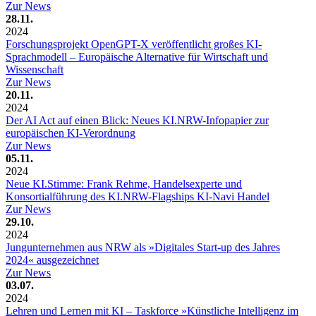
Zur News
28.11.
2024
Forschungsprojekt OpenGPT-X veröffentlicht großes KI-
Sprachmodell – Europäische Alternative für Wirtschaft und
Wissenschaft
Zur News
20.11.
2024
Der AI Act auf einen Blick: Neues KI.NRW-Infopapier zur
europäischen KI-Verordnung
Zur News
05.11.
2024
Neue KI.Stimme: Frank Rehme, Handelsexperte und
Konsortialführung des KI.NRW-Flagships KI-Navi Handel
Zur News
29.10.
2024
Jungunternehmen aus NRW als »Digitales Start-up des Jahres
2024« ausgezeichnet
Zur News
03.07.
2024
Lehren und Lernen mit KI – Taskforce »Künstliche Intelligenz im