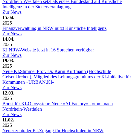
Nordrhein-Westfalen setzt als erstes Bundesland auf Künstliche
Intelligenz in der Steuerveranlagung
Zur News
15.04.
2025
Finanzverwaltung in NRW nutzt Künstliche Intelligenz
Zur News
14.04.
2025
KI.NRW-Website jetzt in 16 Sprachen verfügbar
Zur News
19.03.
2025
Neue KI.Stimme: Prof. Dr. Karin Küffmann (Hochschule
Gelsenkirchen), Mitglied des Leitungsgremiums der KI-Initiative für
Kommunen »URBAN.KI«
Zur News
12.03.
2025
Boost für KI-Ökosystem: Neue »AI Factory« kommt nach
Nordrhein-Westfalen
Zur News
11.02.
2025
Neuer zentraler KI-Zugang für Hochschulen in NRW