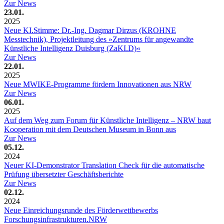
Zur News
23.01.
2025
Neue KI.Stimme: Dr.-Ing. Dagmar Dirzus (KROHNE
Messtechnik), Projektleitung des »Zentrums für angewandte
Künstliche Intelligenz Duisburg (ZaKI.D)«
Zur News
22.01.
2025
Neue MWIKE-Programme fördern Innovationen aus NRW
Zur News
06.01.
2025
Auf dem Weg zum Forum für Künstliche Intelligenz – NRW baut
Kooperation mit dem Deutschen Museum in Bonn aus
Zur News
05.12.
2024
Neuer KI-Demonstrator Translation Check für die automatische
Prüfung übersetzter Geschäftsberichte
Zur News
02.12.
2024
Neue Einreichungsrunde des Förderwettbewerbs
Forschungsinfrastrukturen.NRW